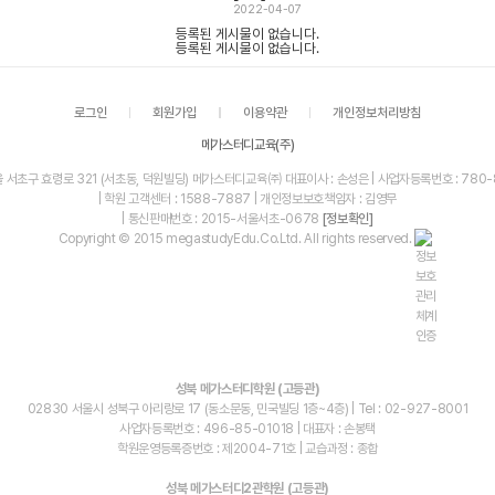
2022-04-07
등록된 게시물이 없습니다.
등록된 게시물이 없습니다.
로그인
회원가입
이용약관
개인정보처리방침
메가스터디교육(주)
울 서초구 효령로 321 (서초동, 덕원빌딩) 메가스터디교육㈜ 대표이사 : 손성은 | 사업자등록번호 : 780-
| 학원 고객센터 : 1588-7887 | 개인정보보호책임자 : 김영무
| 통신판매번호 : 2015-서울서초-0678
[정보확인]
Copyright © 2015 megastudyEdu.Co.Ltd. All rights reserved.
성북 메가스터디학원 (고등관)
02830 서울시 성북구 아리랑로 17 (동소문동, 민국빌딩 1층~4층) | Tel : 02-927-8001
사업자등록번호 : 496-85-01018 | 대표자 : 손봉택
학원운영등록증번호 : 제2004-71호 | 교습과정 : 종합
성북 메가스터디2관학원 (고등관)