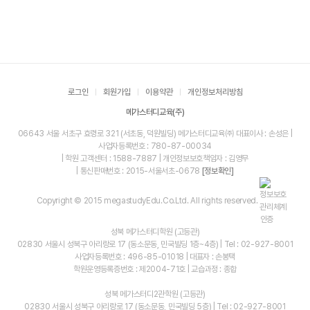
로그인
회원가입
이용약관
개인정보처리방침
메가스터디교육(주)
06643 서울 서초구 효령로 321 (서초동, 덕원빌딩) 메가스터디교육㈜ 대표이사 : 손성은 |
사업자등록번호 : 780-87-00034
| 학원 고객센터 : 1588-7887 | 개인정보보호책임자 : 김영무
| 통신판매번호 : 2015-서울서초-0678
[정보확인]
Copyright © 2015 megastudyEdu.Co.Ltd. All rights reserved.
성북 메가스터디학원 (고등관)
02830 서울시 성북구 아리랑로 17 (동소문동, 민국빌딩 1층~4층) | Tel : 02-927-8001
사업자등록번호 : 496-85-01018 | 대표자 : 손봉택
학원운영등록증번호 : 제2004-71호 | 교습과정 : 종합
성북 메가스터디2관학원 (고등관)
02830 서울시 성북구 아리랑로 17 (동소문동, 민국빌딩 5층) | Tel : 02-927-8001